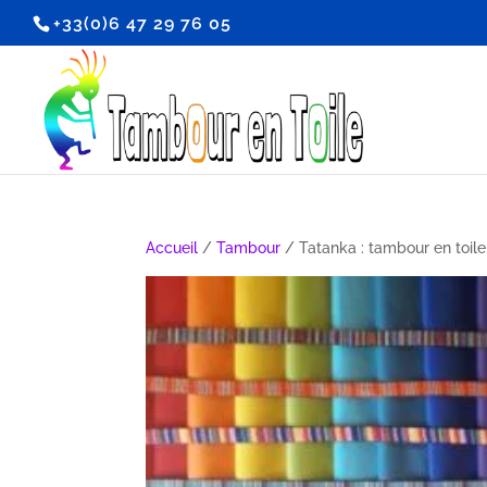
+33(0)6 47 29 76 05
Accueil
/
Tambour
/ Tatanka : tambour en toil