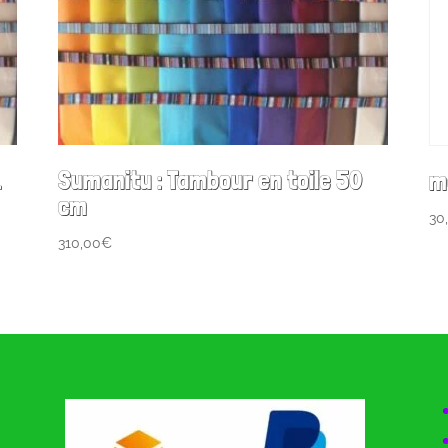
.
Sumanitu : Tambour en toile 50
m
cm
30
310,00
€