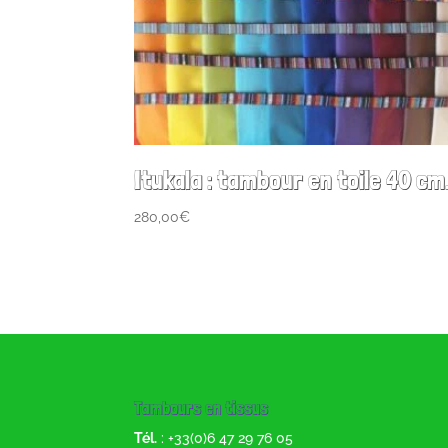
Itukala : tambour en toile 40 cm
280,00
€
Tambours en tissus
Tél.
: +33(0)6 47 29 76 05